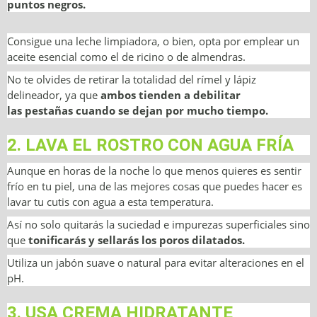
puntos negros.
Consigue una leche limpiadora, o bien, opta por emplear un
aceite esencial como el de ricino o de almendras.
No te olvides de retirar la totalidad del rímel y lápiz
delineador, ya que
ambos tienden a debilitar
las pestañas cuando se dejan por mucho tiempo.
2. LAVA EL ROSTRO CON AGUA FRÍA
Aunque en horas de la noche lo que menos quieres es sentir
frío en tu piel, una de las mejores cosas que puedes hacer es
lavar tu cutis con agua a esta temperatura.
Así no solo quitarás la suciedad e impurezas superficiales sino
que
tonificarás y sellarás los poros dilatados.
U
n
P
m
l
Utiliza un jabón suave o natural para evitar alteraciones en el
u
a
t
y
pH.
e
3. USA CREMA HIDRATANTE