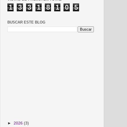
1
3
3
1
8
1
0
5
BUSCAR ESTE BLOG
►
2026
(3)