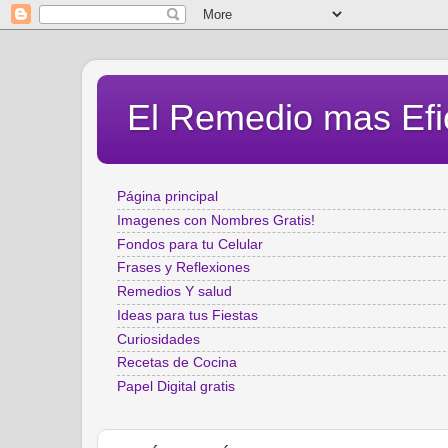
El Remedio mas Efi
Página principal
Imagenes con Nombres Gratis!
Fondos para tu Celular
Frases y Reflexiones
Remedios Y salud
Ideas para tus Fiestas
Curiosidades
Recetas de Cocina
Papel Digital gratis