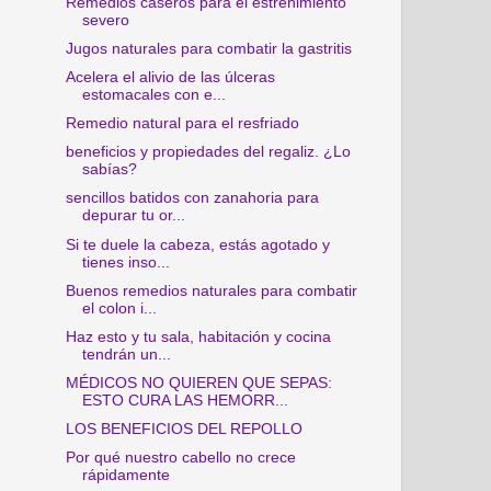
Remedios caseros para el estreñimiento
severo
Jugos naturales para combatir la gastritis
Acelera el alivio de las úlceras
estomacales con e...
Remedio natural para el resfriado
beneficios y propiedades del regaliz. ¿Lo
sabías?
sencillos batidos con zanahoria para
depurar tu or...
Si te duele la cabeza, estás agotado y
tienes inso...
Buenos remedios naturales para combatir
el colon i...
Haz esto y tu sala, habitación y cocina
tendrán un...
MÉDICOS NO QUIEREN QUE SEPAS:
ESTO CURA LAS HEMORR...
LOS BENEFICIOS DEL REPOLLO
Por qué nuestro cabello no crece
rápidamente