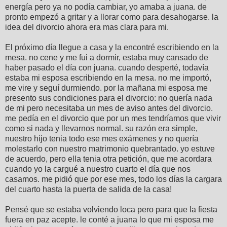
energía pero ya no podía cambiar, yo amaba a juana. de
pronto empezó a gritar y a llorar como para desahogarse. la
idea del divorcio ahora era mas clara para mi.
El próximo día llegue a casa y la encontré escribiendo en la
mesa. no cene y me fui a dormir, estaba muy cansado de
haber pasado el día con juana. cuando desperté, todavía
estaba mi esposa escribiendo en la mesa. no me importó,
me vire y seguí durmiendo. por la mañana mi esposa me
presento sus condiciones para el divorcio: no quería nada
de mi pero necesitaba un mes de aviso antes del divorcio.
me pedía en el divorcio que por un mes tendríamos que vivir
como si nada y llevarnos normal. su razón era simple,
nuestro hijo tenia todo ese mes exámenes y no quería
molestarlo con nuestro matrimonio quebrantado. yo estuve
de acuerdo, pero ella tenia otra petición, que me acordara
cuando yo la cargué a nuestro cuarto el día que nos
casamos. me pidió que por ese mes, todo los días la cargara
del cuarto hasta la puerta de salida de la casa!
Pensé que se estaba volviendo loca pero para que la fiesta
fuera en paz acepte. le conté a juana lo que mi esposa me