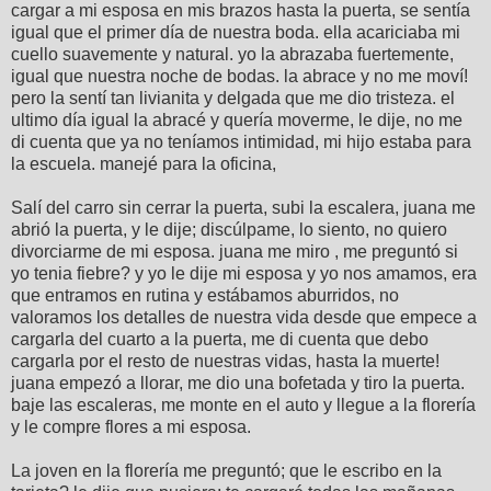
cargar a mi esposa en mis brazos hasta la puerta, se sentía
igual que el primer día de nuestra boda. ella acariciaba mi
cuello suavemente y natural. yo la abrazaba fuertemente,
igual que nuestra noche de bodas. la abrace y no me moví!
pero la sentí tan livianita y delgada que me dio tristeza. el
ultimo día igual la abracé y quería moverme, le dije, no me
di cuenta que ya no teníamos intimidad, mi hijo estaba para
la escuela. manejé para la oficina,
Salí del carro sin cerrar la puerta, subi la escalera, juana me
abrió la puerta, y le dije; discúlpame, lo siento, no quiero
divorciarme de mi esposa. juana me miro , me preguntó si
yo tenia fiebre? y yo le dije mi esposa y yo nos amamos, era
que entramos en rutina y estábamos aburridos, no
valoramos los detalles de nuestra vida desde que empece a
cargarla del cuarto a la puerta, me di cuenta que debo
cargarla por el resto de nuestras vidas, hasta la muerte!
juana empezó a llorar, me dio una bofetada y tiro la puerta.
baje las escaleras, me monte en el auto y llegue a la florería
y le compre flores a mi esposa.
La joven en la florería me preguntó; que le escribo en la