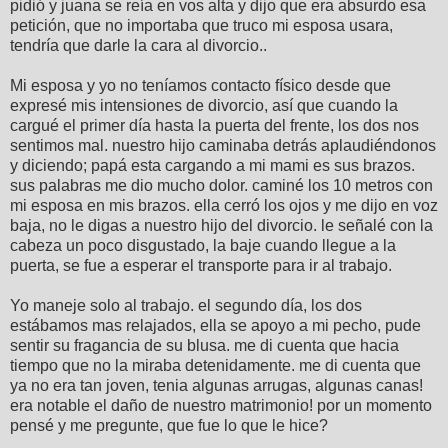
pidió y juana se reía en vos alta y dijo que era absurdo esa
petición, que no importaba que truco mi esposa usara,
tendría que darle la cara al divorcio..
Mi esposa y yo no teníamos contacto físico desde que
expresé mis intensiones de divorcio, así que cuando la
cargué el primer día hasta la puerta del frente, los dos nos
sentimos mal. nuestro hijo caminaba detrás aplaudiéndonos
y diciendo; papá esta cargando a mi mami es sus brazos.
sus palabras me dio mucho dolor. caminé los 10 metros con
mi esposa en mis brazos. ella cerró los ojos y me dijo en voz
baja, no le digas a nuestro hijo del divorcio. le señalé con la
cabeza un poco disgustado, la baje cuando llegue a la
puerta, se fue a esperar el transporte para ir al trabajo.
Yo maneje solo al trabajo. el segundo día, los dos
estábamos mas relajados, ella se apoyo a mi pecho, pude
sentir su fragancia de su blusa. me di cuenta que hacia
tiempo que no la miraba detenidamente. me di cuenta que
ya no era tan joven, tenia algunas arrugas, algunas canas!
era notable el daño de nuestro matrimonio! por un momento
pensé y me pregunte, que fue lo que le hice?