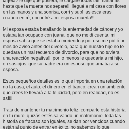
tarjeta? le dije que pusiera; te cargaré todas las mañanas
hasta que la muerte nos separe!!! llegué a mi casa con flores
en las manos y una sonrisa, corrí y subí las escaleras,
cuando entré, encontré a mi esposa muerta!!!!
Mi esposa estaba batallando la enfermedad de cáncer y yo
estaba tan ocupado con juana, que no me di cuenta. mi
esposa sabia que se estaba muriendo y por eso me pidió un
mes de aviso antes del divorcio, para que nuestro hijo no le
quedara un mal recuerdo de divorcio, para que no tuviera
una reacción negativa!!! por lo menos le quedaría a mi hijo,
en sus ojos, que su padre era un esposo que amaba a su
esposa.
Estos pequeños detalles es lo que importa en una relación,
no la casa, el auto, el dinero en el banco. crean un ambiente
que crees te llevará a la felicidad, pero en realidad, no es
así!!!!
Trata de mantener tu matrimonio feliz, comparte esta historia
en tu muro, quizás estés salvando un matrimonio. toda las
historia de fracaso son iguales, se dan por vencidos cuando
están al punto de entrar en éxito. no sabemos lo que