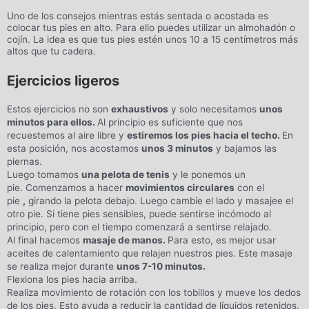
Uno de los consejos mientras estás sentada o acostada es
colocar tus pies en alto. Para ello puedes utilizar un almohadón o
cojín. La idea es que tus pies estén unos 10 a 15 centímetros más
altos que tu cadera.
Ejercicios ligeros
Estos ejercicios no son
exhaustivos
y solo necesitamos
unos
minutos para ellos.
Al principio es suficiente que nos
recuestemos al aire libre y
estiremos los pies hacia el techo.
En
esta posición, nos acostamos
unos 3 minutos
y bajamos las
piernas.
Luego tomamos
una pelota de tenis
y le ponemos un
pie. Comenzamos a hacer
movimientos circulares
con el
pie
,
girando la pelota debajo. Luego cambie el lado y masajee el
otro pie. Si tiene pies sensibles, puede sentirse incómodo al
principio, pero con el tiempo comenzará a sentirse relajado.
Al final hacemos
masaje de manos.
Para esto, es mejor usar
aceites de calentamiento que relajen nuestros pies. Este masaje
se realiza mejor durante
unos 7-10 minutos.
Flexiona los pies hacia arriba.
Realiza movimiento de rotación con los tobillos y mueve los dedos
de los pies. Esto ayuda a reducir la cantidad de líquidos retenidos.