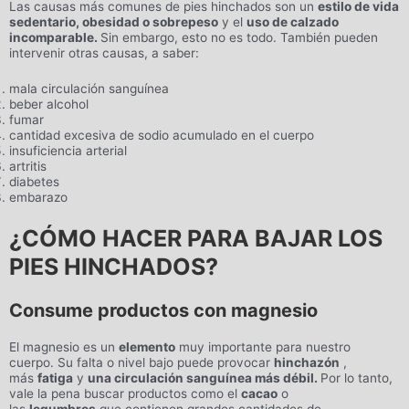
Las causas más comunes de pies hinchados son un
estilo de vida
sedentario, obesidad o sobrepeso
y el
uso de calzado
incomparable.
Sin embargo, esto no es todo. También pueden
intervenir otras causas, a saber:
mala circulación sanguínea
beber alcohol
fumar
cantidad excesiva de sodio acumulado en el cuerpo
insuficiencia arterial
artritis
diabetes
embarazo
¿CÓMO HACER PARA BAJAR LOS
PIES HINCHADOS?
Consume productos con magnesio
El magnesio es un
elemento
muy importante para nuestro
cuerpo. Su falta o nivel bajo puede provocar
hinchazón
,
más
fatiga
y
una circulación sanguínea más débil.
Por lo tanto,
vale la pena buscar productos como el
cacao
o
las
legumbres
que contienen grandes cantidades de