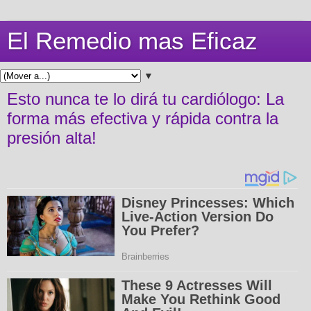
El Remedio mas Eficaz
▼
Esto nunca te lo dirá tu cardiólogo: La
forma más efectiva y rápida contra la
presión alta!