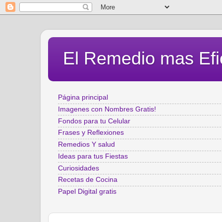
El Remedio mas Efi
Página principal
Imagenes con Nombres Gratis!
Fondos para tu Celular
Frases y Reflexiones
Remedios Y salud
Ideas para tus Fiestas
Curiosidades
Recetas de Cocina
Papel Digital gratis