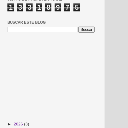
1
3
3
1
8
9
7
5
BUSCAR ESTE BLOG
►
2026
(3)