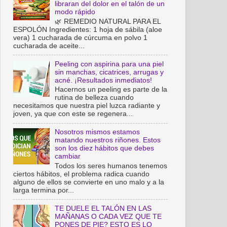
libraran del dolor en el talón de un
modo rápido
🌿 REMEDIO NATURAL PARA EL
ESPOLÓN Ingredientes: 1 hoja de sábila (aloe
vera) 1 cucharada de cúrcuma en polvo 1
cucharada de aceite...
Peeling con aspirina para una piel
sin manchas, cicatrices, arrugas y
acné. ¡Resultados inmediatos!
Hacernos un peeling es parte de la
rutina de belleza cuando
necesitamos que nuestra piel luzca radiante y
joven, ya que con este se regenera...
Nosotros mismos estamos
matando nuestros riñones. Estos
son los diez hábitos que debes
cambiar
Todos los seres humanos tenemos
ciertos hábitos, el problema radica cuando
alguno de ellos se convierte en uno malo y a la
larga termina por...
TE DUELE EL TALÓN EN LAS
MAÑANAS O CADA VEZ QUE TE
PONES DE PIE? ESTO ES LO