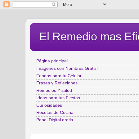
El Remedio mas Efi
Página principal
Imagenes con Nombres Gratis!
Fondos para tu Celular
Frases y Reflexiones
Remedios Y salud
Ideas para tus Fiestas
Curiosidades
Recetas de Cocina
Papel Digital gratis