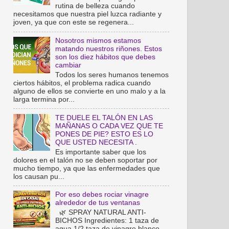
rutina de belleza cuando
necesitamos que nuestra piel luzca radiante y
joven, ya que con este se regenera...
Nosotros mismos estamos
matando nuestros riñones. Estos
son los diez hábitos que debes
cambiar
Todos los seres humanos tenemos
ciertos hábitos, el problema radica cuando
alguno de ellos se convierte en uno malo y a la
larga termina por...
TE DUELE EL TALÓN EN LAS
MAÑANAS O CADA VEZ QUE TE
PONES DE PIE? ESTO ES LO
QUE USTED NECESITA .
Es importante saber que los
dolores en el talón no se deben soportar por
mucho tiempo, ya que las enfermedades que
los causan pu...
Por eso debes rociar vinagre
alrededor de tus ventanas
🌿 SPRAY NATURAL ANTI-
BICHOS Ingredientes: 1 taza de
agua 1/2 taza de vinagre blanco