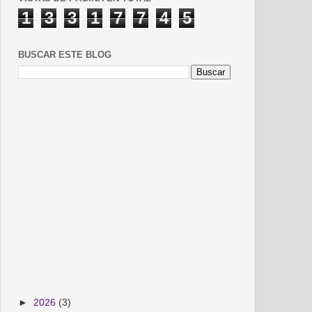
1
3
3
1
7
7
4
5
BUSCAR ESTE BLOG
►
2026
(3)