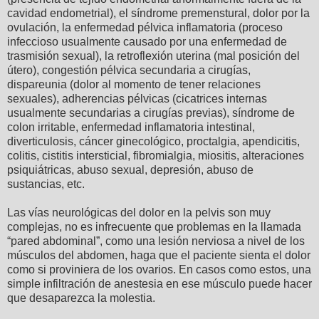
cavidad endometrial), el síndrome premenstural, dolor por la
ovulación, la enfermedad pélvica inflamatoria (proceso
infeccioso usualmente causado por una enfermedad de
trasmisión sexual), la retroflexión uterina (mal posición del
útero), congestión pélvica secundaria a cirugías,
dispareunia (dolor al momento de tener relaciones
sexuales), adherencias pélvicas (cicatrices internas
usualmente secundarias a cirugías previas), síndrome de
colon irritable, enfermedad inflamatoria intestinal,
diverticulosis, cáncer ginecológico, proctalgia, apendicitis,
colitis, cistitis intersticial, fibromialgia, miositis, alteraciones
psiquiátricas, abuso sexual, depresión, abuso de
sustancias, etc.
Las vías neurológicas del dolor en la pelvis son muy
complejas, no es infrecuente que problemas en la llamada
“pared abdominal”, como una lesión nerviosa a nivel de los
músculos del abdomen, haga que el paciente sienta el dolor
como si proviniera de los ovarios. En casos como estos, una
simple infiltración de anestesia en ese músculo puede hacer
que desaparezca la molestia.