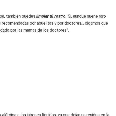
opa, también puedes
limpiar tú rostro.
Si, aunque suene raro
as recomendadas por abuelitas y por doctores… digamos que
endado por las mamas de los doctores”.
lérgica a los jabones líquidos, ya que dejan un residuo en la