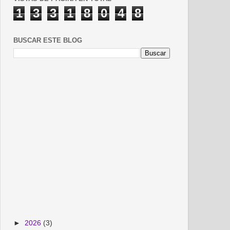
1
3
3
1
8
0
4
8
BUSCAR ESTE BLOG
►
2026
(3)