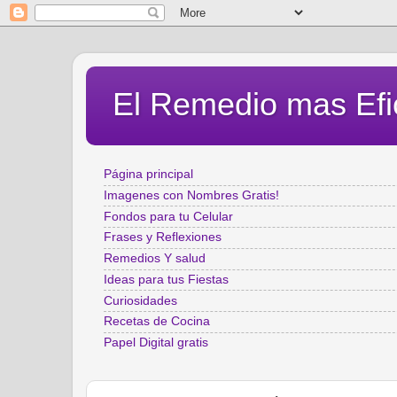
El Remedio mas Efi
Página principal
Imagenes con Nombres Gratis!
Fondos para tu Celular
Frases y Reflexiones
Remedios Y salud
Ideas para tus Fiestas
Curiosidades
Recetas de Cocina
Papel Digital gratis