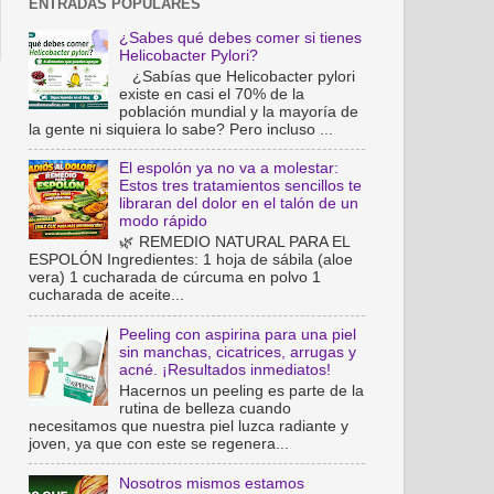
ENTRADAS POPULARES
¿Sabes qué debes comer si tienes
Helicobacter Pylori?
¿Sabías que Helicobacter pylori
existe en casi el 70% de la
población mundial y la mayoría de
la gente ni siquiera lo sabe? Pero incluso ...
El espolón ya no va a molestar:
Estos tres tratamientos sencillos te
libraran del dolor en el talón de un
modo rápido
🌿 REMEDIO NATURAL PARA EL
ESPOLÓN Ingredientes: 1 hoja de sábila (aloe
vera) 1 cucharada de cúrcuma en polvo 1
cucharada de aceite...
Peeling con aspirina para una piel
sin manchas, cicatrices, arrugas y
acné. ¡Resultados inmediatos!
Hacernos un peeling es parte de la
rutina de belleza cuando
necesitamos que nuestra piel luzca radiante y
joven, ya que con este se regenera...
Nosotros mismos estamos