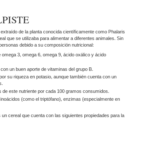
LPISTE
o extraído de la planta conocida científicamente como Phalaris
eal que se utilizaba para alimentar a diferentes animales. Sin
ersonas debido a su composición nutricional:
de omega 3, omega 6, omega 9, ácido oxálico y ácido
a con un buen aporte de vitaminas del grupo B.
a por su riqueza en potasio, aunque también cuenta con un
s.
os de este nutriente por cada 100 gramos consumidos.
minoácidos (como el triptófano), enzimas (especialmente en
es un cereal que cuenta con las siguientes propiedades para la