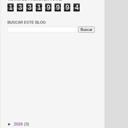
1
3
3
1
9
9
9
4
BUSCAR ESTE BLOG
►
2026
(3)