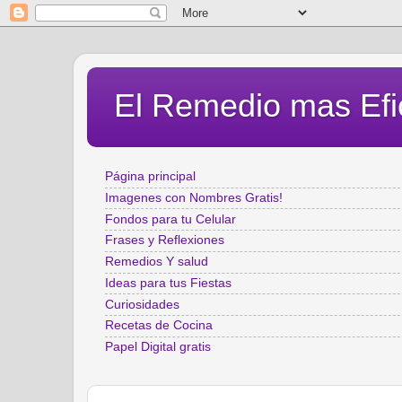
El Remedio mas Efi
Página principal
Imagenes con Nombres Gratis!
Fondos para tu Celular
Frases y Reflexiones
Remedios Y salud
Ideas para tus Fiestas
Curiosidades
Recetas de Cocina
Papel Digital gratis