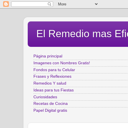
El Remedio mas Efi
Página principal
Imagenes con Nombres Gratis!
Fondos para tu Celular
Frases y Reflexiones
Remedios Y salud
Ideas para tus Fiestas
Curiosidades
Recetas de Cocina
Papel Digital gratis