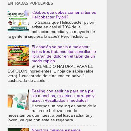
ENTRADAS POPULARES
¿Sabes qué debes comer si tienes
Helicobacter Pylori?
¿Sabías que Helicobacter pylori
existe en casi el 70% de la
población mundial y la mayoría de
la gente ni siquiera lo sabe? Pero incluso ...
El espolón ya no va a molestar:
Estos tres tratamientos sencillos te
libraran del dolor en el talón de un
modo rápido
🌿 REMEDIO NATURAL PARA EL
ESPOLÓN Ingredientes: 1 hoja de sábila (aloe
vera) 1 cucharada de cúrcuma en polvo 1
cucharada de aceite...
Peeling con aspirina para una piel
sin manchas, cicatrices, arrugas y
acné. ¡Resultados inmediatos!
Hacernos un peeling es parte de la
rutina de belleza cuando
necesitamos que nuestra piel luzca radiante y
joven, ya que con este se regenera...
Nosotros mismos estamos