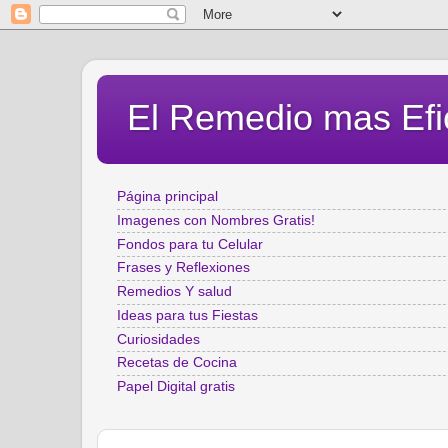
El Remedio mas Efi
Página principal
Imagenes con Nombres Gratis!
Fondos para tu Celular
Frases y Reflexiones
Remedios Y salud
Ideas para tus Fiestas
Curiosidades
Recetas de Cocina
Papel Digital gratis