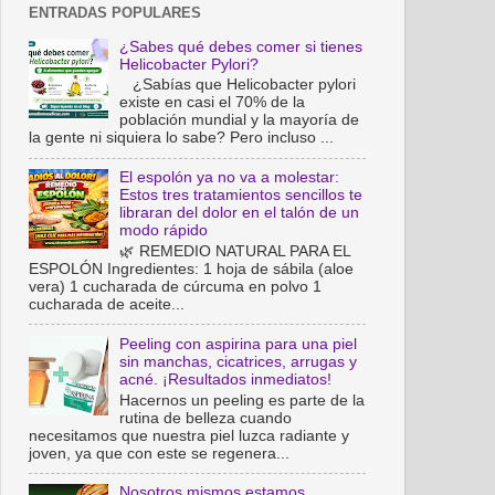
ENTRADAS POPULARES
¿Sabes qué debes comer si tienes
Helicobacter Pylori?
¿Sabías que Helicobacter pylori
existe en casi el 70% de la
población mundial y la mayoría de
la gente ni siquiera lo sabe? Pero incluso ...
El espolón ya no va a molestar:
Estos tres tratamientos sencillos te
libraran del dolor en el talón de un
modo rápido
🌿 REMEDIO NATURAL PARA EL
ESPOLÓN Ingredientes: 1 hoja de sábila (aloe
vera) 1 cucharada de cúrcuma en polvo 1
cucharada de aceite...
Peeling con aspirina para una piel
sin manchas, cicatrices, arrugas y
acné. ¡Resultados inmediatos!
Hacernos un peeling es parte de la
rutina de belleza cuando
necesitamos que nuestra piel luzca radiante y
joven, ya que con este se regenera...
Nosotros mismos estamos