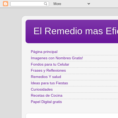
El Remedio mas Efi
Página principal
Imagenes con Nombres Gratis!
Fondos para tu Celular
Frases y Reflexiones
Remedios Y salud
Ideas para tus Fiestas
Curiosidades
Recetas de Cocina
Papel Digital gratis