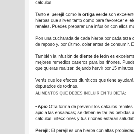
cálculos:
Tanto el
perejil
como la
ortiga verde
son excelen
hierbas que sirven tanto como para favorecer el ef
renales. Puedes preparar una infusión con ellos m
Pon una cucharada de cada hierba por cada taza de 
de reposo y, por último, colar antes de consumir.
También la infusión de
diente de león
es excelente
mejores remedios caseros para los riñones. Puede
que quieras realizar, dejando hervir por 15 minuto
Verás que los efectos diuréticos que tiene ayuda
depurados de toxinas.
ALIMENTOS QUE DEBES INCLUIR EN TU DIETA:
• Apio
Otra forma de prevenir los cálculos renales e
apio a las ensaladas; se deben evitar las bebidas a
cálculos, infecciones y tus riñones estarán saluda
Perejil:
El perejil es una hierba con altas propied