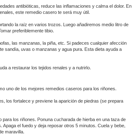
iedades antibióticas, reduce las inflamaciones y calma el dolor. En
renales, este remedio casero te será muy útil.
rtando la raíz en varios trozos. Luego añadiremos medio litro de
Tomar preferiblemente tibio.
hofas, las manzanas, la piña, etc. Si padeces cualquier afección
nte sandía, uvas o manzanas y agua pura. Esta dieta ayuda a
a a restaurar los tejidos renales y a nutrirlo.
o uno de los mejores remedios caseros para los riñones.
s, los fortalece y previene la aparición de piedras (se prepara
para los riñones. Ponuna cucharada de hierba en una taza de
s. Apaga el fuedo y deja reposar otros 5 minutos. Cuela y bebe,
de maravilla.