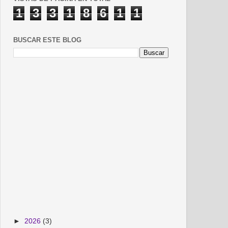
1
3
3
1
8
6
1
1
BUSCAR ESTE BLOG
►
2026
(3)