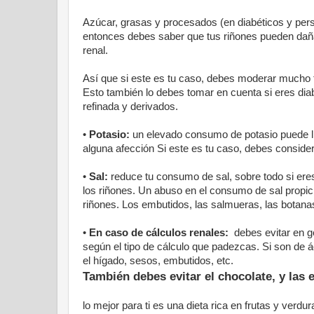
Azúcar, grasas y procesados (en diabéticos y perso
entonces debes saber que tus riñones pueden dañar
renal.
Así que si este es tu caso, debes moderar mucho 
Esto también lo debes tomar en cuenta si eres diab
refinada y derivados.
•
Potasio:
un elevado consumo de potasio puede lleg
alguna afección Si este es tu caso, debes consid
•
Sal:
reduce tu consumo de sal, sobre todo si ere
los riñones. Un abuso en el consumo de sal propicia
riñones. Los embutidos, las salmueras, las botanas
•
En caso de cálculos renales:
debes evitar en ge
según el tipo de cálculo que padezcas. Si son de á
el hígado, sesos, embutidos, etc.
También debes evitar el chocolate, y las e
lo mejor para ti es una dieta rica en frutas y verd