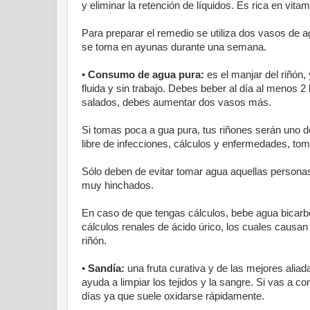
y eliminar la retención de líquidos. Es rica en vi
Para preparar el remedio se utiliza dos vasos de a
se toma en ayunas durante una semana.
•
Consumo de agua pura:
es el manjar del riñón,
fluida y sin trabajo. Debes beber al día al menos 
salados, debes aumentar dos vasos más.
Si tomas poca a gua pura, tus riñones serán uno de
libre de infecciones, cálculos y enfermedades, tom
Sólo deben de evitar tomar agua aquellas persona
muy hinchados.
En caso de que tengas cálculos, bebe agua bicarbo
cálculos renales de ácido úrico, los cuales causan
riñón.
•
Sandía:
una fruta curativa y de las mejores aliada
ayuda a limpiar los tejidos y la sangre. Si vas a c
días ya que suele oxidarse rápidamente.