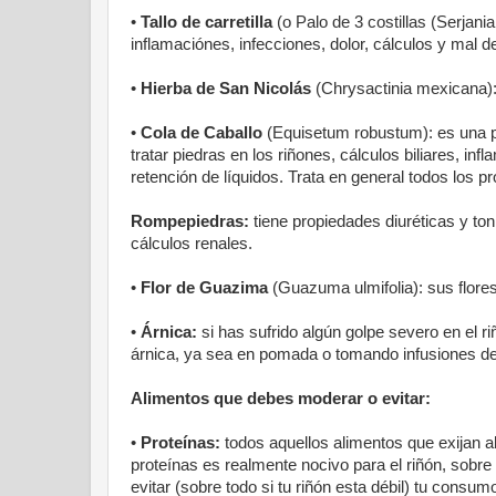
•
Tallo de carretilla
(o Palo de 3 costillas (Serjania
inflamaciónes, infecciones, dolor, cálculos y mal de
•
Hierba de San Nicolás
(Chrysactinia mexicana): 
•
Cola de Caballo
(Equisetum robustum): es una pl
tratar piedras en los riñones, cálculos biliares, inf
retención de líquidos. Trata en general todos los p
Rompepiedras:
tiene propiedades diuréticas y toni
cálculos renales.
•
Flor de Guazima
(Guazuma ulmifolia): sus flores
•
Árnica:
si has sufrido algún golpe severo en el ri
árnica, ya sea en pomada o tomando infusiones de 
Alimentos que debes moderar o evitar:
•
Proteínas:
todos aquellos alimentos que exijan a
proteínas es realmente nocivo para el riñón, sobre
evitar (sobre todo si tu riñón esta débil) tu consu