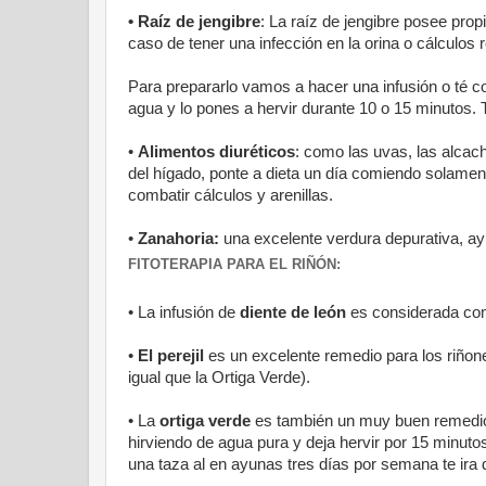
• Raíz de jengibre
: La raíz de jengibre posee prop
caso de tener una infección en la orina o cálculos 
Para prepararlo vamos a hacer una infusión o té co
agua y lo pones a hervir durante 10 o 15 minutos. 
•
Alimentos diuréticos
: como las uvas, las alcac
del hígado, ponte a dieta un día comiendo solame
combatir cálculos y arenillas.
•
Zanahoria:
una excelente verdura depurativa, ayud
FITOTERAPIA PARA EL RIÑÓN:
• La infusión de
diente de león
es considerada com
•
El perejil
es un excelente remedio para los riñone
igual que la Ortiga Verde).
• La
ortiga verde
es también un muy buen remedio 
hirviendo de agua pura y deja hervir por 15 minuto
una taza al en ayunas tres días por semana te ira 