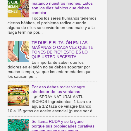
matando nuestros riñones. Estos
son los diez hábitos que debes
cambiar
Todos los seres humanos tenemos
ciertos hábitos, el problema radica cuando
alguno de ellos se convierte en uno malo y a la
larga termina por...
TE DUELE EL TALÓN EN LAS
MAÑANAS O CADA VEZ QUE TE
PONES DE PIE? ESTO ES LO
QUE USTED NECESITA .
Es importante saber que los
dolores en el talón no se deben soportar por
mucho tiempo, ya que las enfermedades que
los causan pu...
Por eso debes rociar vinagre
alrededor de tus ventanas
🌿 SPRAY NATURAL ANTI-
BICHOS Ingredientes: 1 taza de
agua 1/2 taza de vinagre blanco
10 a 15 gotas de aceite esencial (puede ser d...
Se llama RUDA y se lo gano
porque sus propiedades curativas
son tan rudas para sanar