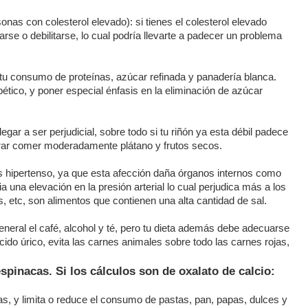
nas con colesterol elevado): si tienes el colesterol elevado
se o debilitarse, lo cual podría llevarte a padecer un problema
tu consumo de proteínas, azúcar refinada y panadería blanca.
ético, y poner especial énfasis en la eliminación de azúcar
ar a ser perjudicial, sobre todo si tu riñón ya esta débil padece
erar comer moderadamente plátano y frutos secos.
s hipertenso, ya que esta afección daña órganos internos como
 una elevación en la presión arterial lo cual perjudica más a los
, etc, son alimentos que contienen una alta cantidad de sal.
neral el café, alcohol y té, pero tu dieta además debe adecuarse
cido úrico, evita las carnes animales sobre todo las carnes rojas,
spinacas. Si los cálculos son de oxalato de calcio:
uras, y limita o reduce el consumo de pastas, pan, papas, dulces y