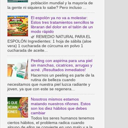
población mundial y la mayoría de
la gente ni siquiera lo sabe? Pero incluso ...
El espolón ya no va a molestar:
Estos tres tratamientos sencillos te
libraran del dolor en el talón de un
modo rápido
🌿 REMEDIO NATURAL PARA EL
ESPOLÓN Ingredientes: 1 hoja de sábila (aloe
vera) 1 cucharada de cúrcuma en polvo 1
cucharada de aceite...
Peeling con aspirina para una piel
sin manchas, cicatrices, arrugas y
acné. ¡Resultados inmediatos!
Hacernos un peeling es parte de la
rutina de belleza cuando
necesitamos que nuestra piel luzca radiante y
joven, ya que con este se regenera...
Nosotros mismos estamos
matando nuestros riñones. Estos
son los diez hábitos que debes
cambiar
Todos los seres humanos tenemos
ciertos hábitos, el problema radica cuando
alguno de ellos se convierte en uno malo y a la