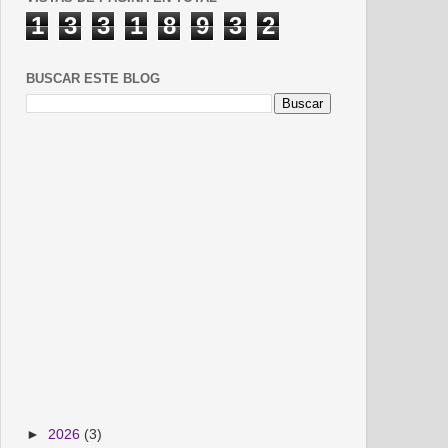
1
3
3
1
8
9
3
2
BUSCAR ESTE BLOG
►
2026
(3)