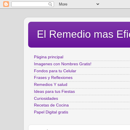
El Remedio mas Efi
Página principal
Imagenes con Nombres Gratis!
Fondos para tu Celular
Frases y Reflexiones
Remedios Y salud
Ideas para tus Fiestas
Curiosidades
Recetas de Cocina
Papel Digital gratis