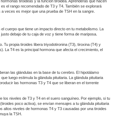
 hormonas tiroideas y la función tiroidea. Aprenderás qué hacen
ál es el rango recomendado de T3 y T4. También se explorará
es a veces es mejor que una prueba de TSH en la sangre.
 el cuerpo que tiene un impacto directo en tu metabolismo. La
lo justo debajo de tu caja de voz y tiene forma de mariposa.
 Tu propia tiroides libera triyodotironina (T3), tiroxina (T4) y
s). La T4 es la principal hormona que afecta el crecimiento, el
beran las glándulas en la base de tu cerebro. El hipotálamo
ue luego estimula la glándula pituitaria. La glándula pituitaria
producir las hormonas T3 y T4 que se liberan en el torrente
 los niveles de T3 y T4 en el suero sanguíneo. Por ejemplo, si tu
(tiroides poco activa), se envían mensajes a tu glándula pituitaria
los altos niveles de hormonas T4 y T3 causadas por una tiroides
inuya la TSH.