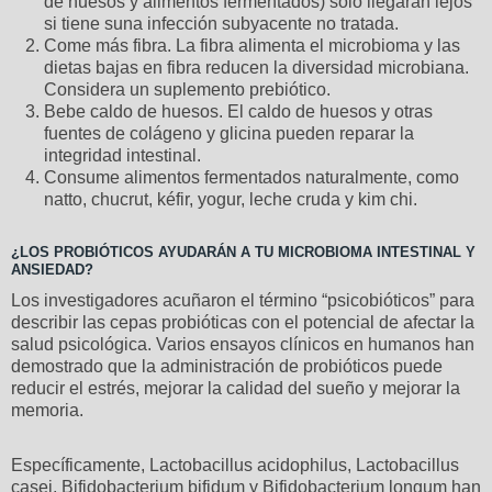
de huesos y alimentos fermentados) solo llegarán lejos
si tiene suna infección subyacente no tratada.
Come más fibra. La fibra alimenta el microbioma y las
dietas bajas en fibra reducen la diversidad microbiana.
Considera un suplemento prebiótico.
Bebe caldo de huesos. El caldo de huesos y otras
fuentes de colágeno y glicina pueden reparar la
integridad intestinal.
Consume alimentos fermentados naturalmente, como
natto, chucrut, kéfir, yogur, leche cruda y kim chi.
¿LOS PROBIÓTICOS AYUDARÁN A TU MICROBIOMA INTESTINAL Y
ANSIEDAD?
Los investigadores acuñaron el término “psicobióticos” para
describir las cepas probióticas con el potencial de afectar la
salud psicológica. Varios ensayos clínicos en humanos han
demostrado que la administración de probióticos puede
reducir el estrés, mejorar la calidad del sueño y mejorar la
memoria.
Específicamente, Lactobacillus acidophilus, Lactobacillus
casei, Bifidobacterium bifidum y Bifidobacterium longum han