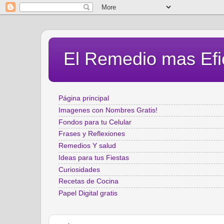
El Remedio mas Efi
Página principal
Imagenes con Nombres Gratis!
Fondos para tu Celular
Frases y Reflexiones
Remedios Y salud
Ideas para tus Fiestas
Curiosidades
Recetas de Cocina
Papel Digital gratis