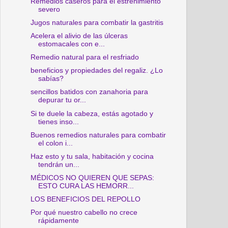
Remedios caseros para el estreñimiento
severo
Jugos naturales para combatir la gastritis
Acelera el alivio de las úlceras
estomacales con e...
Remedio natural para el resfriado
beneficios y propiedades del regaliz. ¿Lo
sabías?
sencillos batidos con zanahoria para
depurar tu or...
Si te duele la cabeza, estás agotado y
tienes inso...
Buenos remedios naturales para combatir
el colon i...
Haz esto y tu sala, habitación y cocina
tendrán un...
MÉDICOS NO QUIEREN QUE SEPAS:
ESTO CURA LAS HEMORR...
LOS BENEFICIOS DEL REPOLLO
Por qué nuestro cabello no crece
rápidamente