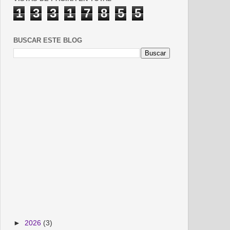
1
3
3
1
7
8
5
5
BUSCAR ESTE BLOG
►
2026
(3)