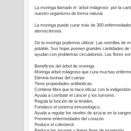
La moringa llamado el ¨árbol milagroso¨ por la ca
nuestro organismo de forma natural.
La moringa puede curar más de 300 enfermedades, 
aterosclerosis.
De la moringa podemos utilizar: Las semillas de mo
potable. Sus hojas poseen grandes cantidades de v
ayudan con problemas circulatorios. Las flores son
Beneficios del árbol de moringa
Moringa árbol milagroso que cura muchas enferm
Elimina toxinas del cuerpo
Tiene propiedades antibióticas.
Contiene fibra que la hace eficaz con la indigestión
Ayuda a combatir el cáncer y los tumores.
Regula la función de la tiroides.
Fortalece el sistema inmunológico.
Ayuda a regular los niveles de azúcar en la sangre
Previene enfermedades del corazón.
Reduce el colesterol.
Reduce las arrugas y lineas finas de expresión.