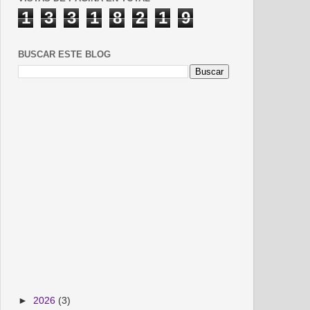
1
3
3
1
8
2
1
9
BUSCAR ESTE BLOG
►
2026
(3)