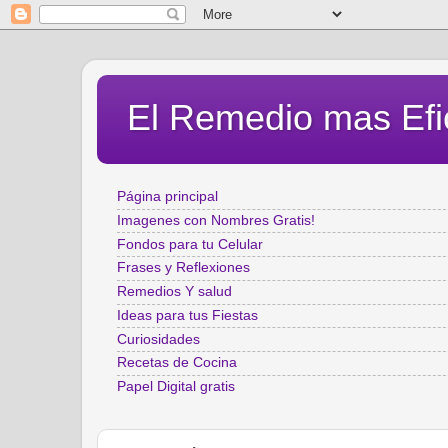
El Remedio mas Efi
Página principal
Imagenes con Nombres Gratis!
Fondos para tu Celular
Frases y Reflexiones
Remedios Y salud
Ideas para tus Fiestas
Curiosidades
Recetas de Cocina
Papel Digital gratis