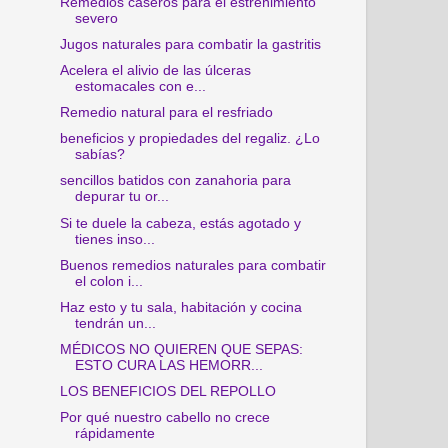
Remedios caseros para el estreñimiento
severo
Jugos naturales para combatir la gastritis
Acelera el alivio de las úlceras
estomacales con e...
Remedio natural para el resfriado
beneficios y propiedades del regaliz. ¿Lo
sabías?
sencillos batidos con zanahoria para
depurar tu or...
Si te duele la cabeza, estás agotado y
tienes inso...
Buenos remedios naturales para combatir
el colon i...
Haz esto y tu sala, habitación y cocina
tendrán un...
MÉDICOS NO QUIEREN QUE SEPAS:
ESTO CURA LAS HEMORR...
LOS BENEFICIOS DEL REPOLLO
Por qué nuestro cabello no crece
rápidamente