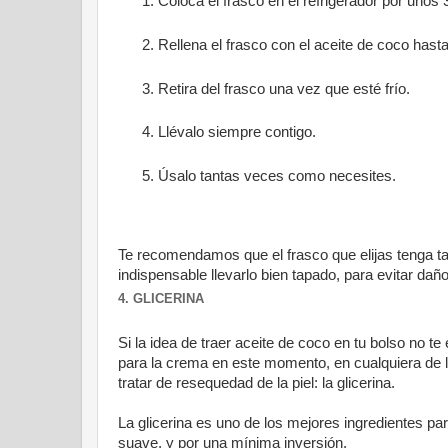
Coloca el frasco en el refrigerador por unos
Rellena el frasco con el aceite de coco hast
Retira del frasco una vez que esté frío.
Llévalo siempre contigo.
Úsalo tantas veces como necesites.
Te recomendamos que el frasco que elijas tenga tap
indispensable llevarlo bien tapado, para evitar daño
4. GLICERINA
Si la idea de traer aceite de coco en tu bolso no 
para la crema en este momento, en cualquiera de l
tratar de resequedad de la piel: la glicerina.
La glicerina es uno de los mejores ingredientes par
suave, y por una mínima inversión.