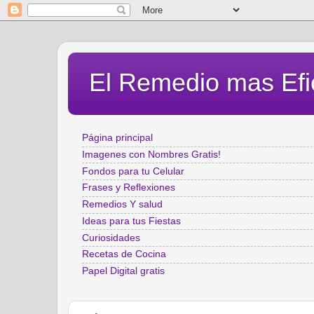
El Remedio mas Efi
Página principal
Imagenes con Nombres Gratis!
Fondos para tu Celular
Frases y Reflexiones
Remedios Y salud
Ideas para tus Fiestas
Curiosidades
Recetas de Cocina
Papel Digital gratis